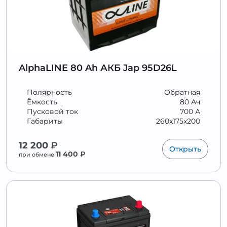
AlphaLINE 80 Ah АКБ Jap 95D26L
Полярность
Обратная
Ёмкость
80 Ач
Пусковой ток
700 А
Габариты
260x175x200
12 200
₽
Открыть
11 400
₽
при обмене