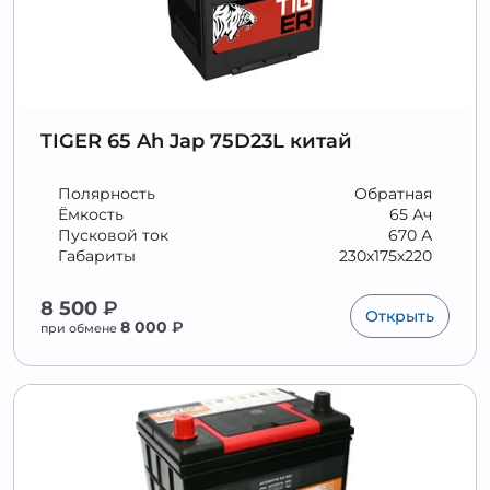
TIGER 65 Ah Jap 75D23L китай
Полярность
Обратная
Ёмкость
65 Ач
Пусковой ток
670 А
Габариты
230x175x220
8 500
₽
Открыть
8 000
₽
при обмене