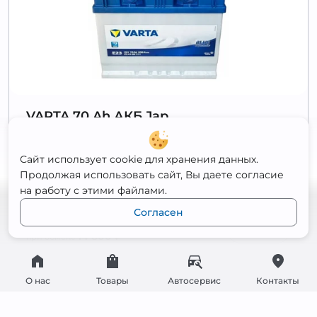
VARTA 70 Ah АКБ Jap
Полярность
Обратная
Сайт использует cookie для хранения данных.
Ёмкость
70 Ач
Продолжая использовать сайт, Вы даете согласие
Пусковой ток
630 А
на работу с этими файлами.
Габариты
260x175x200
Согласен
15 500
₽
Открыть
14 800
₽
при обмене
О нас
Товары
Автосервис
Контакты