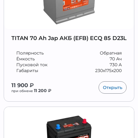
TITAN 70 Аh Jap АКБ (EFB) ECQ 85 D23L
Полярность
Обратная
Ёмкость
70 Ач
Пусковой ток
730 А
Габариты
230x175x200
11 900
₽
Открыть
11 200
₽
при обмене