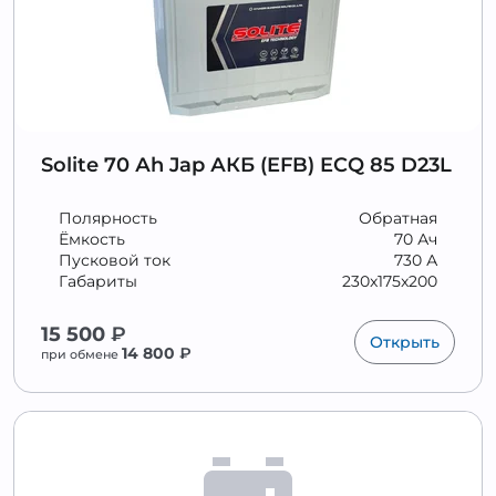
Solite 70 Аh Jap АКБ (EFB) ECQ 85 D23L
Полярность
Обратная
Ёмкость
70 Ач
Пусковой ток
730 А
Габариты
230x175x200
15 500
₽
Открыть
14 800
₽
при обмене