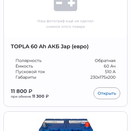
Наш фотограф ещё не сделал
снимок этого товара
TOPLA 60 Ah АКБ Jap (евро)
Полярность
Обратная
Ёмкость
60 Ач
Пусковой ток
510 А
Габариты
230x175x200
11 800
₽
Открыть
11 300
₽
при обмене