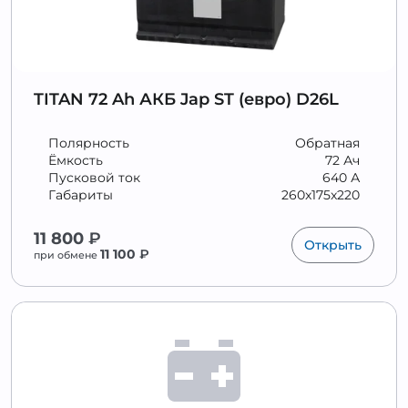
TITAN 72 Ah АКБ Jap ST (евро) D26L
Полярность
Обратная
Ёмкость
72 Ач
Пусковой ток
640 А
Габариты
260x175x220
11 800
₽
Открыть
11 100
₽
при обмене