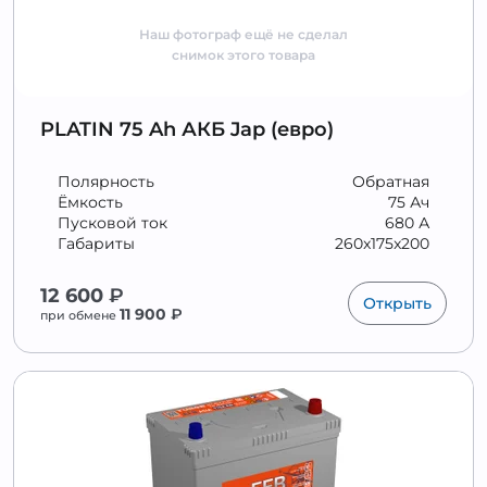
Наш фотограф ещё не сделал
снимок этого товара
PLATIN 75 Ah АКБ Jap (евро)
Полярность
Обратная
Ёмкость
75 Ач
Пусковой ток
680 А
Габариты
260x175x200
12 600
₽
Открыть
11 900
₽
при обмене