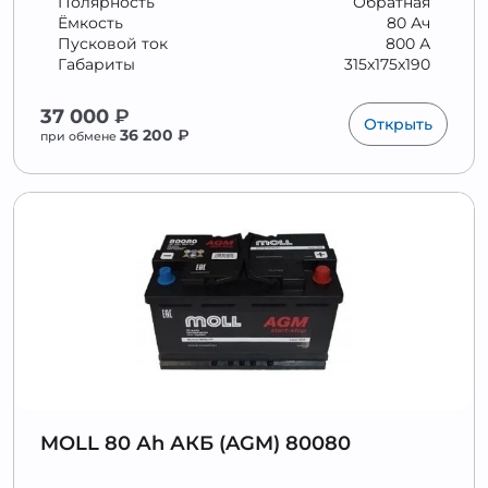
Полярность
Обратная
Ёмкость
80 Ач
Пусковой ток
800 А
Габариты
315x175x190
37 000
₽
Открыть
36 200
₽
при обмене
MOLL 80 Аh АКБ (AGM) 80080