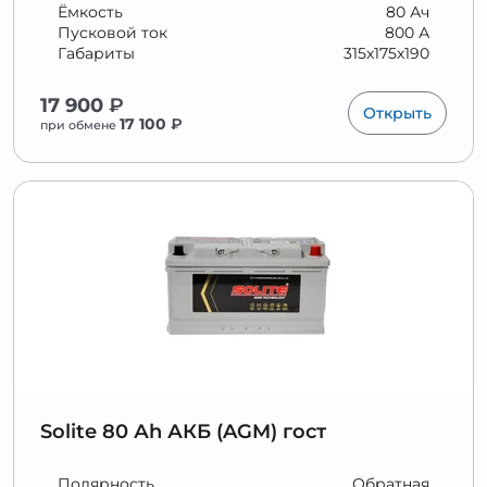
Ёмкость
80 Ач
Пусковой ток
800 А
Габариты
315x175x190
17 900
₽
Открыть
17 100
₽
при обмене
Solite 80 Аh АКБ (AGM) гост
Полярность
Обратная