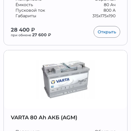
Ёмкость
80 Ач
Пусковой ток
800 А
Габариты
315x175x190
28 400
₽
Открыть
27 600
₽
при обмене
VARTA 80 Аh АКБ (AGM)