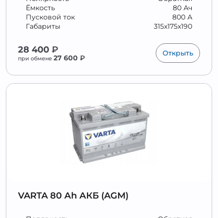
Ёмкость
80 Ач
Пусковой ток
800 А
Габариты
315x175x190
28 400
₽
Открыть
27 600
₽
при обмене
VARTA 80 Аh АКБ (AGM)