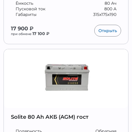
Ёмкость
80 Ач
Пусковой ток
800 А
Габариты
315x175x190
17 900
₽
Открыть
17 100
₽
при обмене
Solite 80 Аh АКБ (AGM) гост
Полярность
Обратная