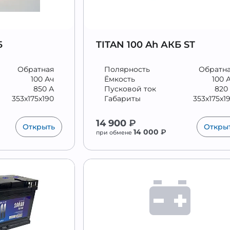
Б
TITAN 100 Ah АКБ ST
Обратная
Полярность
Обратн
100 Ач
Ёмкость
100 
850 А
Пусковой ток
820
353x175x190
Габариты
353x175x1
14 900
₽
Открыть
Откры
14 000
₽
при обмене