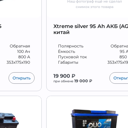
Наш фотограф ещё не сделал
снимок этого товара
Б
Xtreme silver 95 Аh АКБ (A
китай
Обратная
Полярность
Обратн
100 Ач
Ёмкость
95 
800 А
Пусковой ток
850
353x175x190
Габариты
353x175x1
19 900
₽
Открыть
Откры
19 000
₽
при обмене