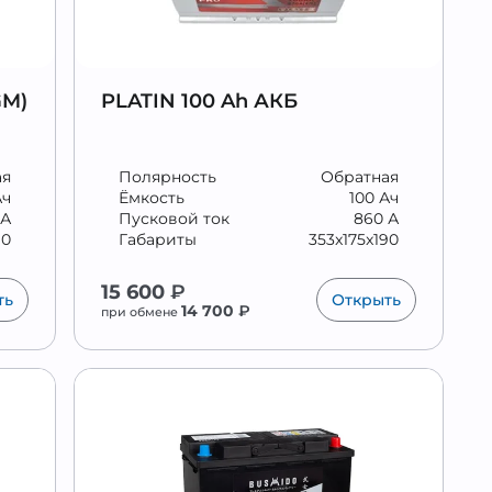
GM)
PLATIN 100 Ah АКБ
ая
Полярность
Обратная
Ач
Ёмкость
100 Ач
 А
Пусковой ток
860 А
90
Габариты
353x175x190
15 600
₽
ть
Открыть
14 700
₽
при обмене