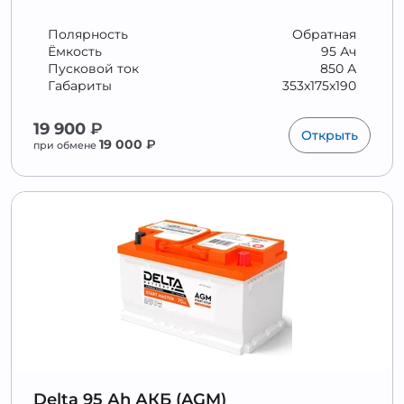
Полярность
Обратная
Ёмкость
95 Ач
Пусковой ток
850 А
Габариты
353x175x190
19 900
₽
Открыть
19 000
₽
при обмене
Delta 95 Аh АКБ (AGM)