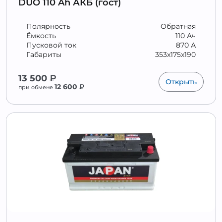
DUO 110 Ah АКБ (гост)
Полярность
Обратная
Ёмкость
110 Ач
Пусковой ток
870 А
Габариты
353x175x190
13 500
₽
Открыть
12 600
₽
при обмене