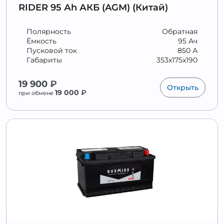
RIDER 95 Аh АКБ (AGM) (Китай)
Полярность
Обратная
Ёмкость
95 Ач
Пусковой ток
850 А
Габариты
353x175x190
19 900
₽
Открыть
19 000
₽
при обмене