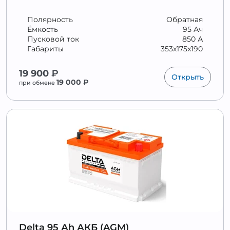
Полярность
Обратная
Ёмкость
95 Ач
Пусковой ток
850 А
Габариты
353x175x190
19 900
₽
Открыть
19 000
₽
при обмене
Delta 95 Аh АКБ (AGM)