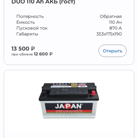
DUO 110 Ah АКБ (гост)
Полярность
Обратная
Ёмкость
110 Ач
Пусковой ток
870 А
Габариты
353x175x190
13 500
₽
Открыть
12 600
₽
при обмене