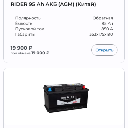
RIDER 95 Аh АКБ (AGM) (Китай)
Полярность
Обратная
Ёмкость
95 Ач
Пусковой ток
850 А
Габариты
353x175x190
19 900
₽
Открыть
19 000
₽
при обмене