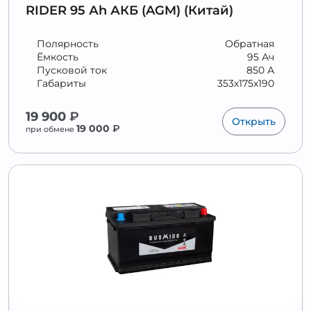
RIDER 95 Аh АКБ (AGM) (Китай)
Полярность
Обратная
Ёмкость
95 Ач
Пусковой ток
850 А
Габариты
353x175x190
19 900
₽
Открыть
19 000
₽
при обмене