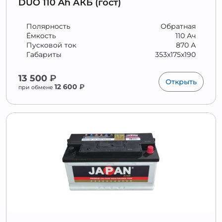
DUO 110 Ah АКБ (гост)
Полярность
Обратная
Ёмкость
110 Ач
Пусковой ток
870 А
Габариты
353x175x190
13 500
₽
Открыть
12 600
₽
при обмене