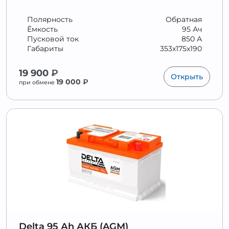
Полярность
Обратная
Ёмкость
95 Ач
Пусковой ток
850 А
Габариты
353x175x190
19 900
₽
Открыть
19 000
₽
при обмене
Delta 95 Аh АКБ (AGM)