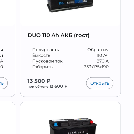
DUO 110 Ah АКБ (гост)
ая
Полярность
Обратная
Ач
Ёмкость
110 Ач
 А
Пусковой ток
870 А
90
Габариты
353x175x190
13 500
₽
ть
Открыть
12 600
₽
при обмене