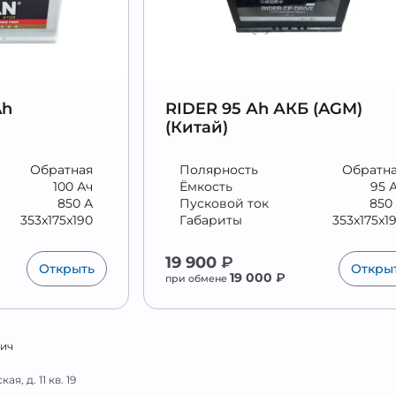
Ah
RIDER 95 Аh АКБ (AGM)
(Китай)
Обратная
Полярность
Обратн
100 Ач
Ёмкость
95 
850 А
Пусковой ток
850
353x175x190
Габариты
353x175x1
19 900
₽
Открыть
Откры
19 000
₽
при обмене
вич
я, д. 11 кв. 19