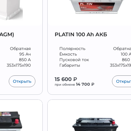
(AGM)
PLATIN 100 Ah АКБ
Обратная
Полярность
Обратн
95 Ач
Ёмкость
100 
850 А
Пусковой ток
860
353x175x190
Габариты
353x175x1
15 600
₽
Открыть
Откры
14 700
₽
при обмене