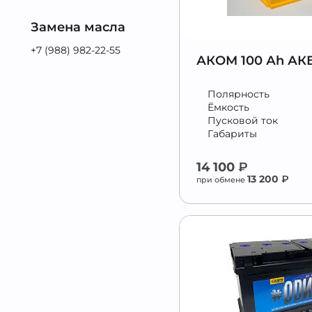
Замена масла
+7 (988) 982-22-55
АКОМ 100 Аh АК
Полярность
Ёмкость
Пусковой ток
Габариты
14 100
₽
13 200
₽
при обмене