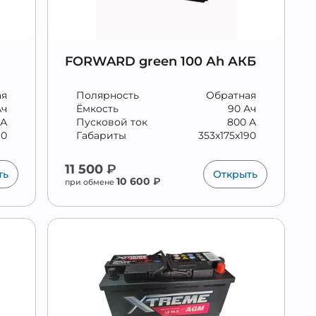
FORWARD green 100 Аh АКБ
ая
Полярность
Обратная
Ач
Ёмкость
90 Ач
 А
Пусковой ток
800 А
90
Габариты
353x175x190
11 500
₽
ть
Открыть
10 600
₽
при обмене