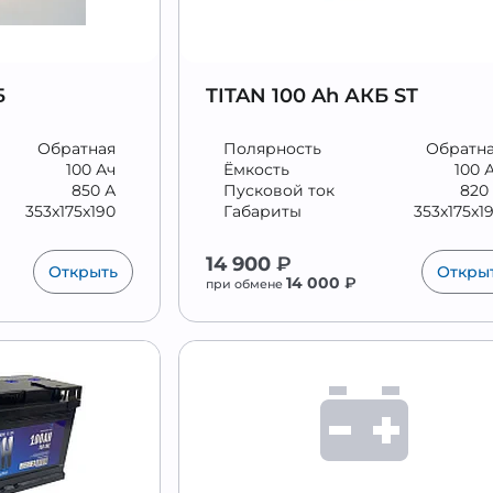
Б
TITAN 100 Ah АКБ ST
Обратная
Полярность
Обратн
100 Ач
Ёмкость
100 
850 А
Пусковой ток
820
353x175x190
Габариты
353x175x1
14 900
₽
Открыть
Откры
14 000
₽
при обмене