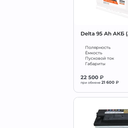
Delta 95 Аh АКБ 
Полярность
Ёмкость
Пусковой ток
Габариты
22 500
₽
21 600
₽
при обмене