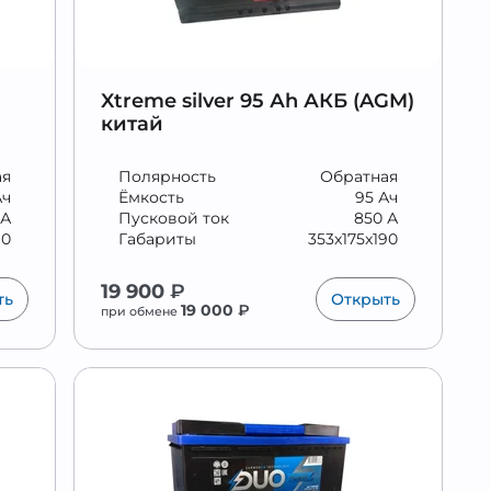
Xtreme silver 95 Аh АКБ (AGM)
китай
ая
Полярность
Обратная
Ач
Ёмкость
95 Ач
 А
Пусковой ток
850 А
90
Габариты
353x175x190
19 900
₽
ть
Открыть
19 000
₽
при обмене