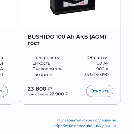
BUSHIDO 100 Аh АКБ (AGM)
гост
ая
Полярность
Обратная
Ач
Ёмкость
100 Ач
 А
Пусковой ток
900 А
90
Габариты
353x175x190
23 800
₽
ть
Открыть
22 900
₽
при обмене
Пользовательское соглашение
Обработка персональных данных