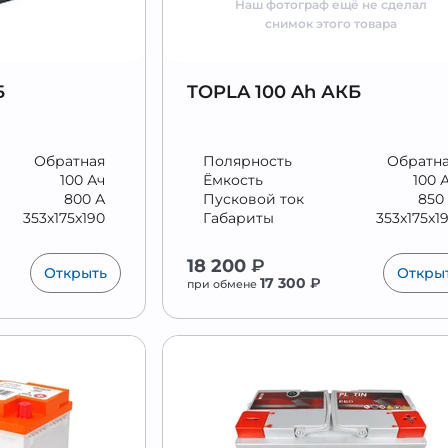
Наш фотограф ещё не сделал
снимок этого товара
Б
TOPLA 100 Ah АКБ
Обратная
Полярность
Обратн
100 Ач
Ёмкость
100 
800 А
Пусковой ток
850
353x175x190
Габариты
353x175x1
18 200
₽
Открыть
Откры
17 300
₽
при обмене