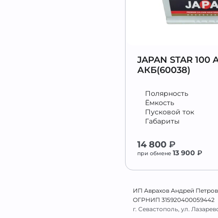
JAPAN STAR 100 
АКБ(60038)
Полярность
Ёмкость
Пусковой ток
Габариты
14 800
₽
13 900
₽
при обмене
ИП Аврахов Андрей Петро
ОГРНИП 315920400059442
г. Севастополь, ул. Лазаревска