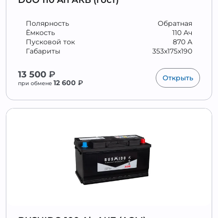
DUO 110 Ah АКБ (гост)
Полярность
Обратная
Ёмкость
110 Ач
Пусковой ток
870 А
Габариты
353x175x190
13 500
₽
Открыть
12 600
₽
при обмене