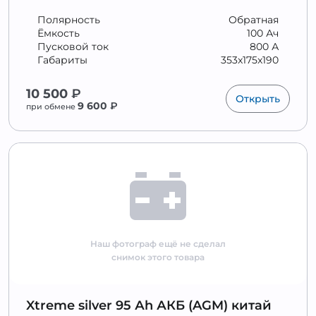
Полярность
Обратная
Ёмкость
100 Ач
Пусковой ток
800 А
Габариты
353x175x190
10 500
₽
Открыть
9 600
₽
при обмене
Наш фотограф ещё не сделал
снимок этого товара
Xtreme silver 95 Аh АКБ (AGM) китай