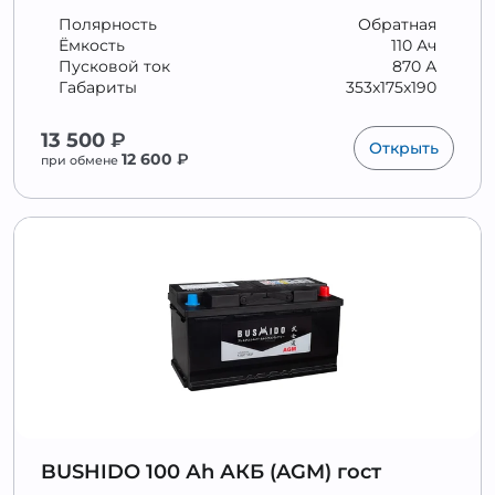
Полярность
Обратная
Ёмкость
110 Ач
Пусковой ток
870 А
Габариты
353x175x190
13 500
₽
Открыть
12 600
₽
при обмене
BUSHIDO 100 Аh АКБ (AGM) гост