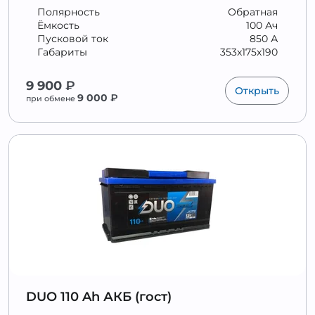
Полярность
Обратная
Ёмкость
100 Ач
Пусковой ток
850 А
Габариты
353x175x190
9 900
₽
Открыть
9 000
₽
при обмене
DUO 110 Ah АКБ (гост)