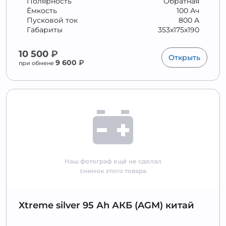
Полярность
Обратная
Ёмкость
100 Ач
Пусковой ток
800 А
Габариты
353x175x190
10 500
₽
Открыть
9 600
₽
при обмене
Наш фотограф ещё не сделал
снимок этого товара
Xtreme silver 95 Аh АКБ (AGM) китай