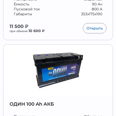
Ёмкость
90 Ач
Пусковой ток
800 А
Габариты
353x175x190
11 500
₽
Открыть
10 600
₽
при обмене
ОДИН 100 Ah АКБ