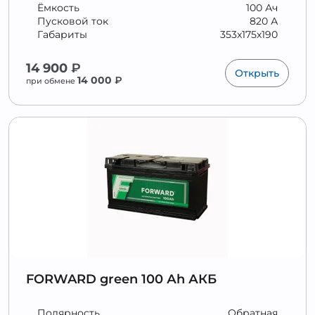
Ёмкость
100 Ач
Пусковой ток
820 А
Габариты
353x175x190
14 900
₽
Открыть
14 000
₽
при обмене
FORWARD green 100 Аh АКБ
Полярность
Обратная