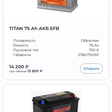
TITAN 75 Аh АКБ EFB
Полярность
Обратная
Ёмкость
75 Ач
Пусковой ток
750 А
Габариты
278x175x190
14 200
₽
Открыть
13 500
₽
при обмене