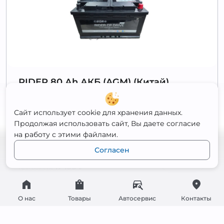
RIDER 80 Аh АКБ (AGM) (Китай)
Полярность
Обратная
Сайт использует cookie для хранения данных.
Ёмкость
80 Ач
Продолжая использовать сайт, Вы даете согласие
Пусковой ток
800 А
на работу с этими файлами.
Габариты
315x175x190
Согласен
17 900
₽
Открыть
17 100
₽
при обмене
О нас
Товары
Автосервис
Контакты