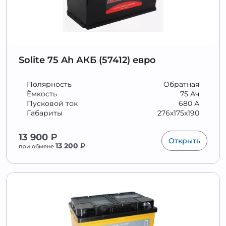
Solite 75 Ah АКБ (57412) евро
Полярность
Обратная
Ёмкость
75 Ач
Пусковой ток
680 А
Габариты
276x175x190
13 900
₽
Открыть
13 200
₽
при обмене