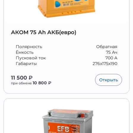
АКОМ 75 Аh АКБ(евро)
Полярность
Обратная
Ёмкость
75 Ач
Пусковой ток
700 А
Габариты
276x175x190
11 500
₽
Открыть
10 800
₽
при обмене