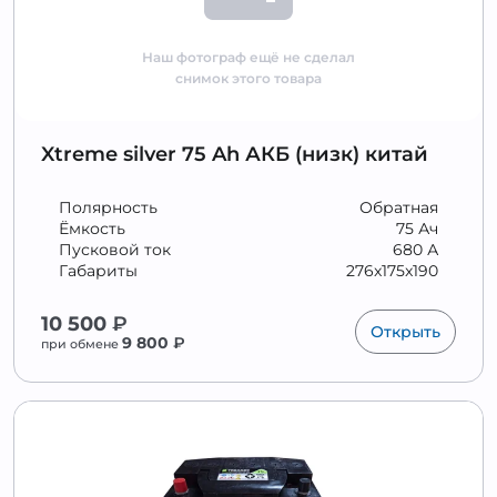
Наш фотограф ещё не сделал
снимок этого товара
Xtreme silver 75 Ah АКБ (низк) китай
Полярность
Обратная
Ёмкость
75 Ач
Пусковой ток
680 А
Габариты
276x175x190
10 500
₽
Открыть
9 800
₽
при обмене