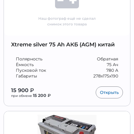
Наш фотограф ещё не сделал
снимок этого товара
Xtreme silver 75 Ah АКБ (AGM) китай
Полярность
Обратная
Ёмкость
75 Ач
Пусковой ток
780 А
Габариты
278x175x190
15 900
₽
Открыть
15 200
₽
при обмене