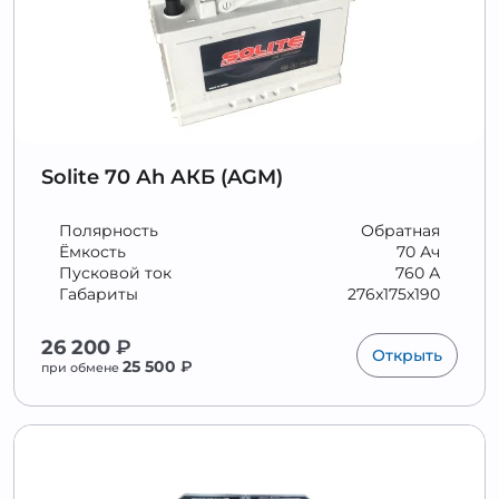
Solite 70 Аh АКБ (AGM)
Полярность
Обратная
Ёмкость
70 Ач
Пусковой ток
760 А
Габариты
276x175x190
26 200
₽
Открыть
25 500
₽
при обмене