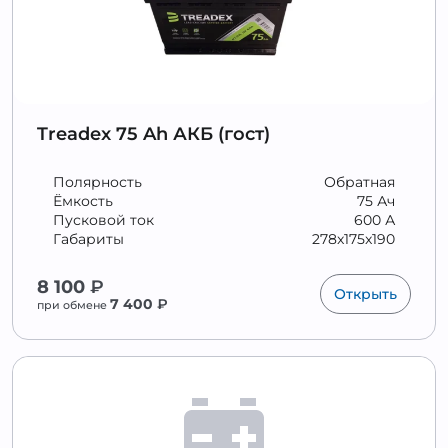
Treadex 75 Ah АКБ (гост)
Полярность
Обратная
Ёмкость
75 Ач
Пусковой ток
600 А
Габариты
278x175x190
8 100
₽
Открыть
7 400
₽
при обмене