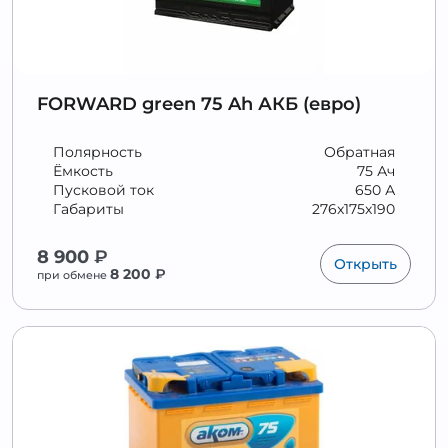
FORWARD green 75 Ah АКБ (евро)
Полярность
Обратная
Ёмкость
75 Ач
Пусковой ток
650 А
Габариты
276x175x190
8 900
₽
Открыть
8 200
₽
при обмене