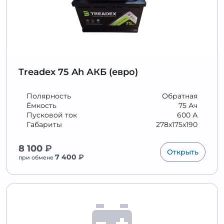
Treadex 75 Ah АКБ (евро)
Полярность
Обратная
Ёмкость
75 Ач
Пусковой ток
600 А
Габариты
278x175x190
8 100
₽
Открыть
7 400
₽
при обмене