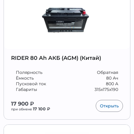
RIDER 80 Аh АКБ (AGM) (Китай)
Полярность
Обратная
Ёмкость
80 Ач
Пусковой ток
800 А
Габариты
315x175x190
17 900
₽
Открыть
17 100
₽
при обмене