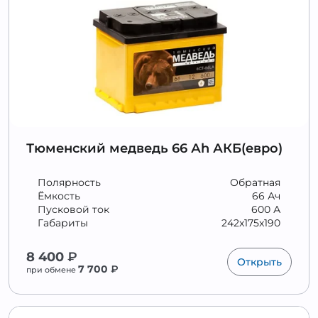
Тюменский медведь 66 Аh АКБ(евро)
Полярность
Обратная
Ёмкость
66 Ач
Пусковой ток
600 А
Габариты
242x175x190
8 400
₽
Открыть
7 700
₽
при обмене