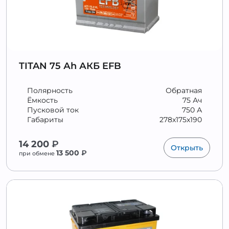
TITAN 75 Аh АКБ EFB
Полярность
Обратная
Ёмкость
75 Ач
Пусковой ток
750 А
Габариты
278x175x190
14 200
₽
Открыть
13 500
₽
при обмене