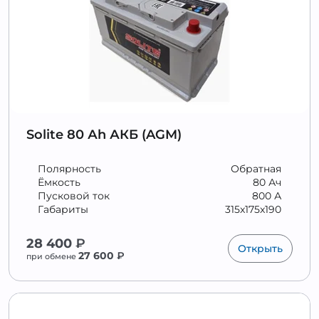
Solite 80 Аh АКБ (AGM)
Полярность
Обратная
Ёмкость
80 Ач
Пусковой ток
800 А
Габариты
315x175x190
28 400
₽
Открыть
27 600
₽
при обмене