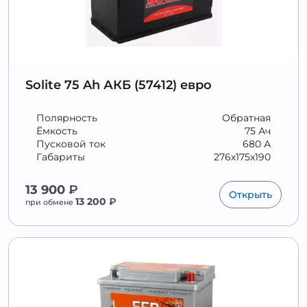
Solite 75 Ah АКБ (57412) евро
Полярность
Обратная
Ёмкость
75 Ач
Пусковой ток
680 А
Габариты
276x175x190
13 900
₽
Открыть
13 200
₽
при обмене