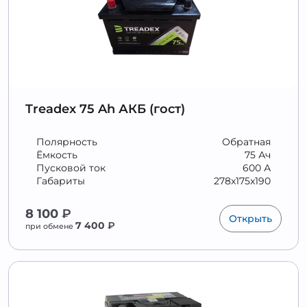
Treadex 75 Ah АКБ (гост)
Полярность
Обратная
Ёмкость
75 Ач
Пусковой ток
600 А
Габариты
278x175x190
8 100
₽
Открыть
7 400
₽
при обмене