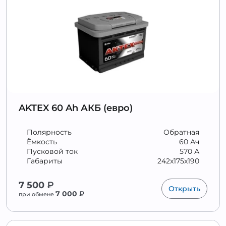
AKTEX 60 Ah АКБ (евро)
Полярность
Обратная
Ёмкость
60 Ач
Пусковой ток
570 А
Габариты
242x175x190
7 500
₽
Открыть
7 000
₽
при обмене