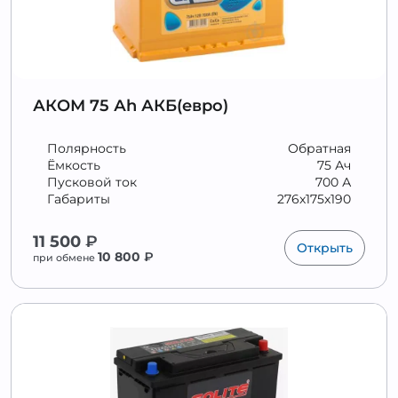
АКОМ 75 Аh АКБ(евро)
Полярность
Обратная
Ёмкость
75 Ач
Пусковой ток
700 А
Габариты
276x175x190
11 500
₽
Открыть
10 800
₽
при обмене