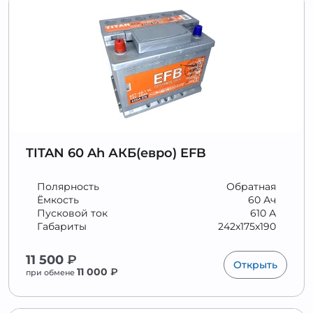
TITAN 60 Ah АКБ(евро) EFB
Полярность
Обратная
Ёмкость
60 Ач
Пусковой ток
610 А
Габариты
242x175x190
11 500
₽
Открыть
11 000
₽
при обмене