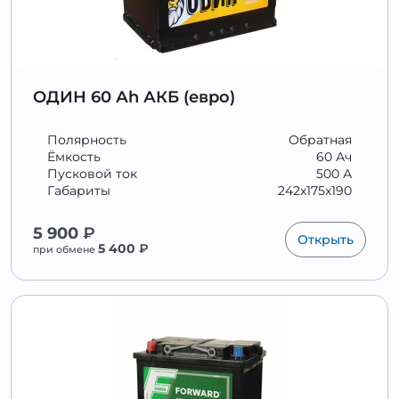
ОДИН 60 Аh АКБ (евро)
Полярность
Обратная
Ёмкость
60 Ач
Пусковой ток
500 А
Габариты
242x175x190
5 900
₽
Открыть
5 400
₽
при обмене