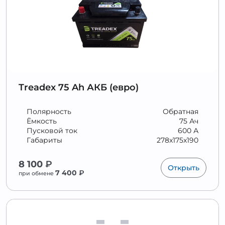
Treadex 75 Ah АКБ (евро)
Полярность
Обратная
Ёмкость
75 Ач
Пусковой ток
600 А
Габариты
278x175x190
8 100
₽
Открыть
7 400
₽
при обмене