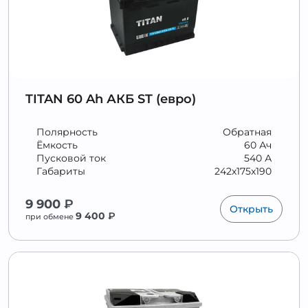
TITAN 60 Ah АКБ ST (евро)
Полярность
Обратная
Ёмкость
60 Ач
Пусковой ток
540 А
Габариты
242x175x190
9 900
₽
Открыть
9 400
₽
при обмене