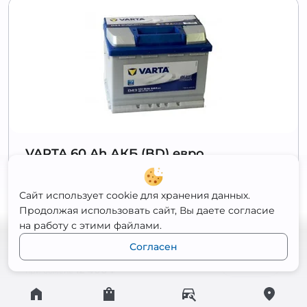
VARTA 60 Ah АКБ (BD) евро
Полярность
Обратная
Сайт использует cookie для хранения данных.
Ёмкость
60 Ач
Продолжая использовать сайт, Вы даете согласие
Пусковой ток
540 А
на работу с этими файлами.
Габариты
242x175x190
Согласен
12 900
₽
Открыть
12 400
₽
при обмене