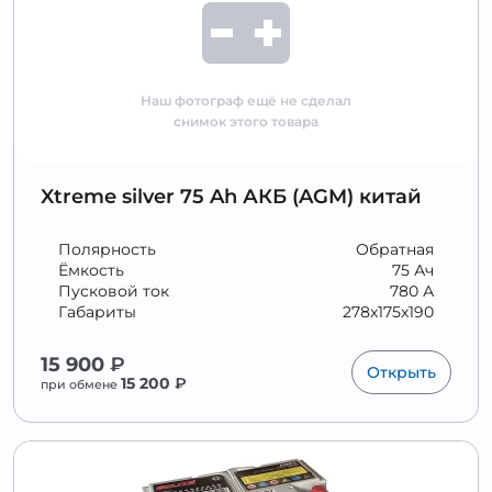
Наш фотограф ещё не сделал
снимок этого товара
Xtreme silver 75 Ah АКБ (AGM) китай
Полярность
Обратная
Ёмкость
75 Ач
Пусковой ток
780 А
Габариты
278x175x190
15 900
₽
Открыть
15 200
₽
при обмене