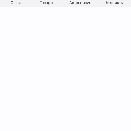
О нас
Товары
Автосервис
Контакты
Наш фотограф ещё не сделал
снимок этого товара
Xtreme silver 65Аh АКБ (AGM) китай
Полярность
Обратная
Ёмкость
60 Ач
Пусковой ток
680 А
Габариты
242x175x190
14 500
₽
Открыть
14 000
₽
при обмене