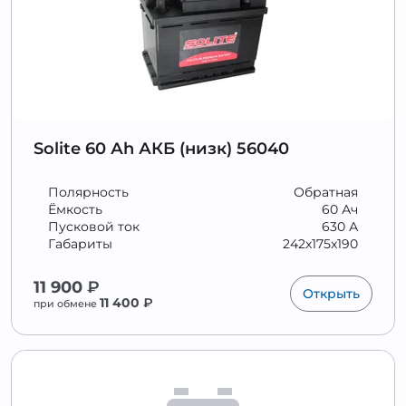
Solite 60 Аh АКБ (низк) 56040
Полярность
Обратная
Ёмкость
60 Ач
Пусковой ток
630 А
Габариты
242x175x190
11 900
₽
Открыть
11 400
₽
при обмене