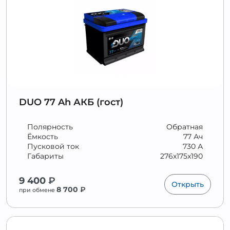
DUO 77 Ah АКБ (гост)
Полярность
Обратная
Ёмкость
77 Ач
Пусковой ток
730 А
Габариты
276x175x190
9 400
₽
Открыть
8 700
₽
при обмене