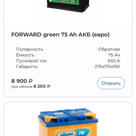
FORWARD green 75 Ah АКБ (евро)
Полярность
Обратная
Ёмкость
75 Ач
Пусковой ток
650 А
Габариты
276x175x190
8 900
₽
Открыть
8 200
₽
при обмене