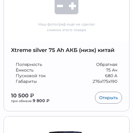
Наш фотограф ещё не сделал
снимок этого товара
Xtreme silver 75 Ah АКБ (низк) китай
Полярность
Обратная
Ёмкость
75 Ач
Пусковой ток
680 А
Габариты
276x175x190
10 500
₽
Открыть
9 800
₽
при обмене