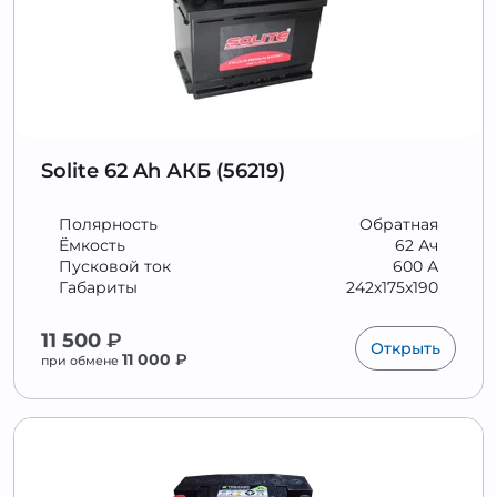
Solite 62 Ah АКБ (56219)
Полярность
Обратная
Ёмкость
62 Ач
Пусковой ток
600 А
Габариты
242x175x190
11 500
₽
Открыть
11 000
₽
при обмене