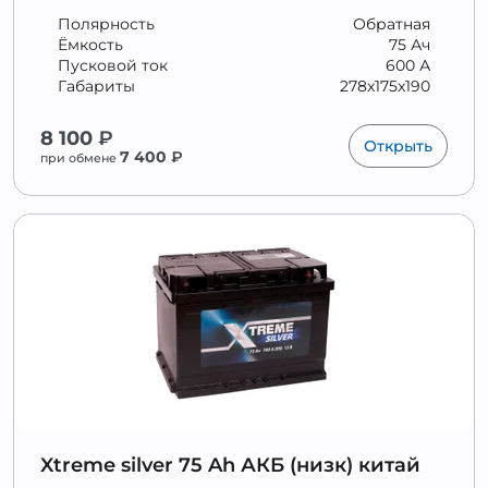
Полярность
Обратная
Ёмкость
75 Ач
Пусковой ток
600 А
Габариты
278x175x190
8 100
₽
Открыть
7 400
₽
при обмене
Xtreme silver 75 Ah АКБ (низк) китай