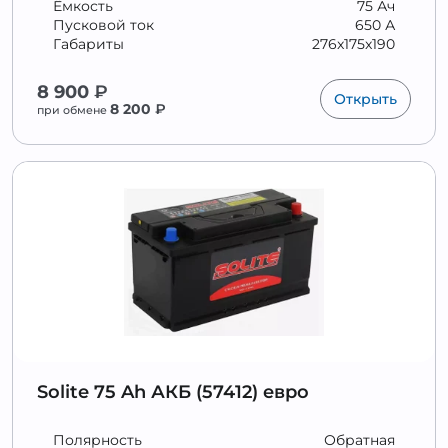
Ёмкость
75 Ач
Пусковой ток
650 А
Габариты
276x175x190
8 900
₽
Открыть
8 200
₽
при обмене
Solite 75 Ah АКБ (57412) евро
Полярность
Обратная