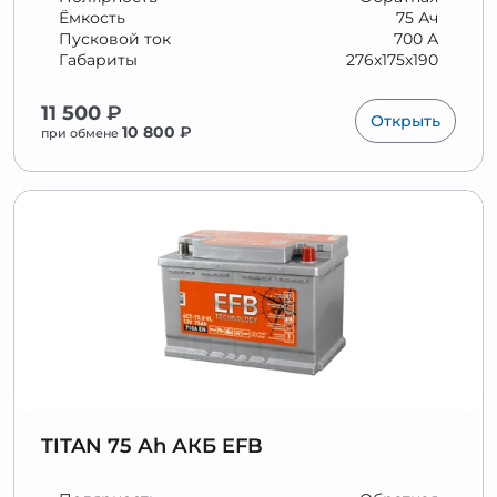
Ёмкость
75 Ач
Пусковой ток
700 А
Габариты
276x175x190
11 500
₽
Открыть
10 800
₽
при обмене
TITAN 75 Аh АКБ EFB