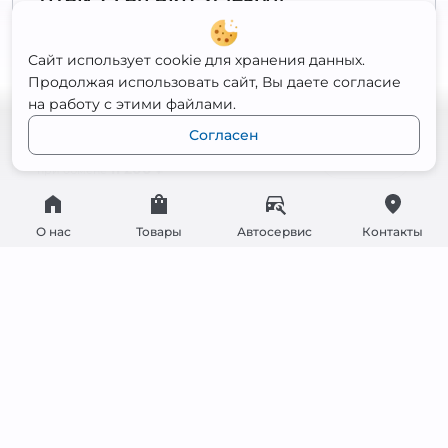
Полярность
Обратная
Сайт использует cookie для хранения данных.
Ёмкость
75 Ач
Продолжая использовать сайт, Вы даете согласие
Пусковой ток
650 А
на работу с этими файлами.
Габариты
276x175x190
Согласен
11 900
₽
Открыть
11 200
₽
при обмене
О нас
Товары
Автосервис
Контакты