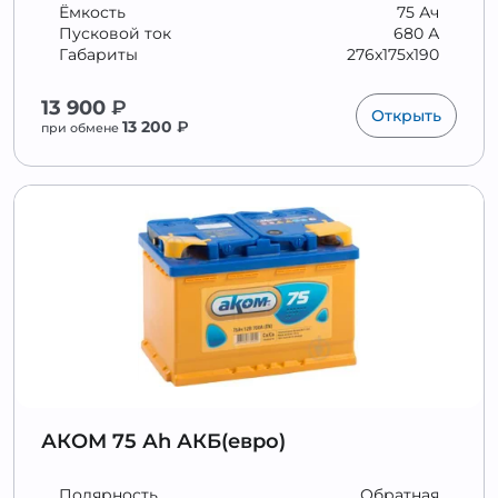
Ёмкость
75 Ач
Пусковой ток
680 А
Габариты
276x175x190
13 900
₽
Открыть
13 200
₽
при обмене
АКОМ 75 Аh АКБ(евро)
Полярность
Обратная