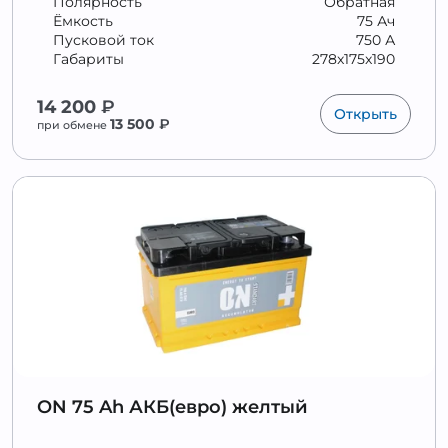
Полярность
Обратная
Ёмкость
75 Ач
Пусковой ток
750 А
Габариты
278x175x190
14 200
₽
Открыть
13 500
₽
при обмене
ON 75 Ah АКБ(евро) желтый