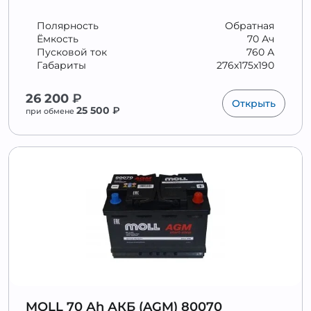
Полярность
Обратная
Ёмкость
70 Ач
Пусковой ток
760 А
Габариты
276x175x190
26 200
₽
Открыть
25 500
₽
при обмене
MOLL 70 Аh АКБ (AGM) 80070