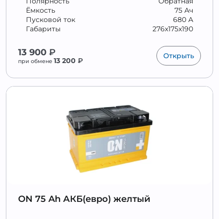
Полярность
Обратная
Ёмкость
75 Ач
Пусковой ток
680 А
Габариты
276x175x190
13 900
₽
Открыть
13 200
₽
при обмене
ON 75 Ah АКБ(евро) желтый