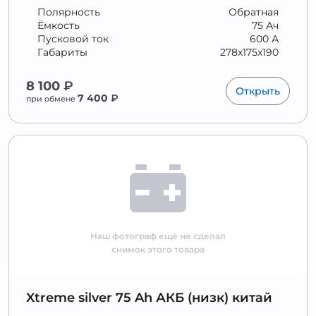
Полярность
Обратная
Ёмкость
75 Ач
Пусковой ток
600 А
Габариты
278x175x190
8 100
₽
Открыть
7 400
₽
при обмене
Наш фотограф ещё не сделал
снимок этого товара
Xtreme silver 75 Ah АКБ (низк) китай