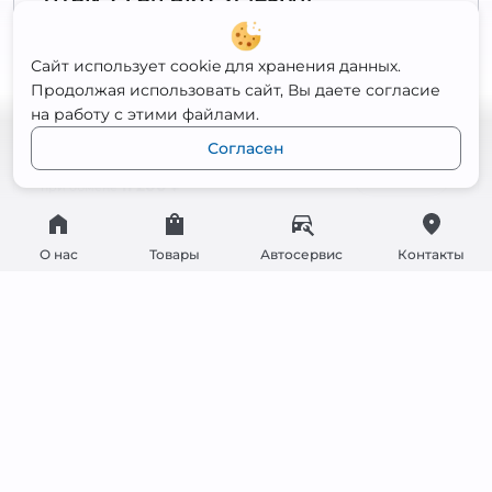
Полярность
Обратная
Сайт использует cookie для хранения данных.
Ёмкость
75 Ач
Продолжая использовать сайт, Вы даете согласие
Пусковой ток
650 А
на работу с этими файлами.
Габариты
276x175x190
Согласен
11 900
₽
Открыть
11 200
₽
при обмене
О нас
Товары
Автосервис
Контакты