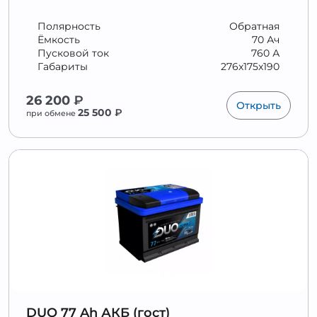
Полярность
Обратная
Ёмкость
70 Ач
Пусковой ток
760 А
Габариты
276x175x190
26 200
₽
Открыть
25 500
₽
при обмене
DUO 77 Ah АКБ (гост)