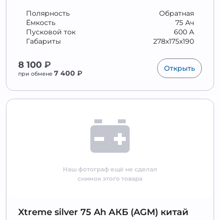
Полярность
Обратная
Ёмкость
75 Ач
Пусковой ток
600 А
Габариты
278x175x190
8 100
₽
Открыть
7 400
₽
при обмене
Наш фотограф ещё не сделал
снимок этого товара
Xtreme silver 75 Ah АКБ (AGM) китай