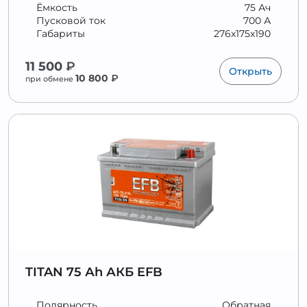
Ёмкость
75 Ач
Пусковой ток
700 А
Габариты
276x175x190
11 500
₽
Открыть
10 800
₽
при обмене
TITAN 75 Аh АКБ EFB
Полярность
Обратная