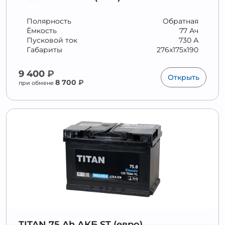
Полярность
Обратная
Ёмкость
77 Ач
Пусковой ток
730 А
Габариты
276x175x190
9 400
₽
Открыть
8 700
₽
при обмене
TITAN 75 Ah АКБ ST (евро)