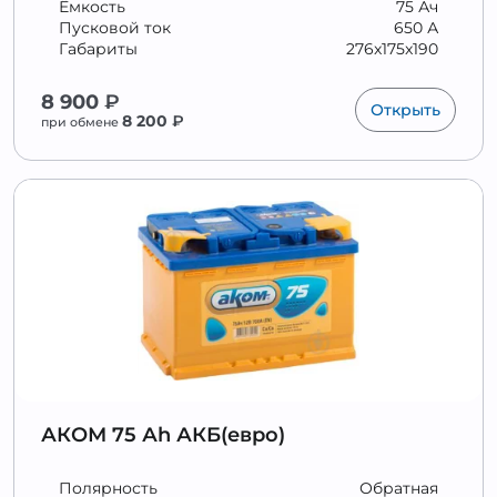
Ёмкость
75 Ач
Пусковой ток
650 А
Габариты
276x175x190
8 900
₽
Открыть
8 200
₽
при обмене
АКОМ 75 Аh АКБ(евро)
Полярность
Обратная