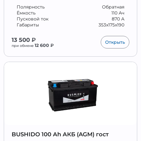
Полярность
Обратная
Ёмкость
110 Ач
Пусковой ток
870 А
Габариты
353x175x190
13 500
₽
Открыть
12 600
₽
при обмене
BUSHIDO 100 Аh АКБ (AGM) гост