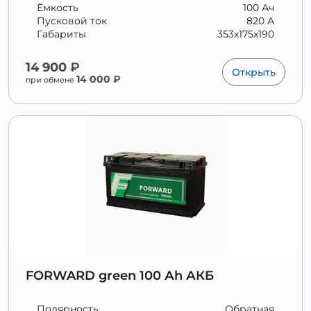
Ёмкость
100 Ач
Пусковой ток
820 А
Габариты
353x175x190
14 900
₽
Открыть
14 000
₽
при обмене
FORWARD green 100 Аh АКБ
Полярность
Обратная