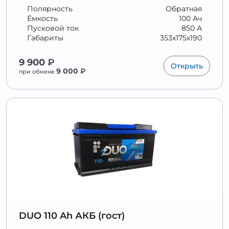
Полярность
Обратная
Ёмкость
100 Ач
Пусковой ток
850 А
Габариты
353x175x190
9 900
₽
Открыть
9 000
₽
при обмене
DUO 110 Ah АКБ (гост)