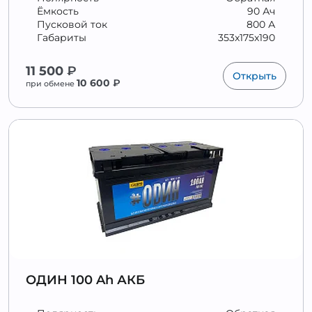
Ёмкость
90 Ач
Пусковой ток
800 А
Габариты
353x175x190
11 500
₽
Открыть
10 600
₽
при обмене
ОДИН 100 Ah АКБ